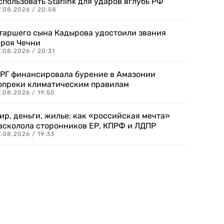
спользовать Starlink для ударов вглубь РФ
7.08.2026 / 20:58
таршего сына Кадырова удостоили звания
ероя Чечни
.08.2026 / 20:31
РГ финансировала бурение в Амазонии
опреки климатическим правилам
.08.2026 / 19:50
ир, деньги, жилье: как «российская мечта»
асколола сторонников ЕР, КПРФ и ЛДПР
.08.2026 / 19:33