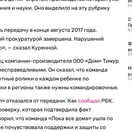
и
0
ния и науки. Оно выделило на эту рубрику
С
Г
 передачу в конце августа 2017 года.
07
ой прокуратурой завершена. Нарушений
Ф
о», — сказал Куренной.
в
07
ец компании-производителя ООО «Дом» Тимур
М
несправедливыми. Он сказал, что команда
р
утные ролики о каждом ребенке по
07
дки в регионы также нужны командировочные.
» отказался от передачи. Как
сообщал
РБК,
оверку, которая подтвердила факт
орил, что команда «Пока все дома» ушла по
не почувствовала поддержки и защиты со