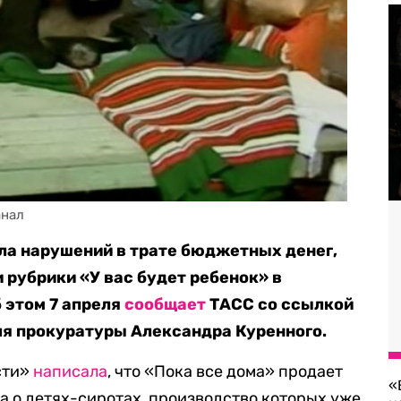
анал
ла нарушений в трате бюджетных денег,
 рубрики «У вас будет ребенок» в
 этом 7 апреля
сообщает
ТАСС со ссылкой
ля прокуратуры Александра Куренного.
сти»
написала
, что «Пока все дома» продает
«
 о детях-сиротах, производство которых уже