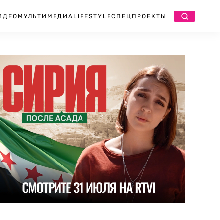
ИДЕО
МУЛЬТИМЕДИА
LIFESTYLE
СПЕЦПРОЕКТЫ