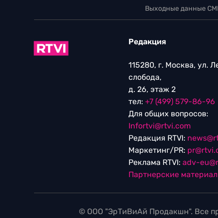
Выходные данные СМ
Редакция
115280, г. Москва, ул. 
слобода,
д. 26, этаж 2
тел:
+7 (499) 579-86-96
Для общих вопросов:
Infortvi@rtvi.com
Редакция RTVI:
news@rt
Маркетинг/PR:
pr@rtvi
Реклама RTVI:
adv-eu@r
Партнерские материа
© ООО "ЭрТиВиАй Продакшн". Все пр