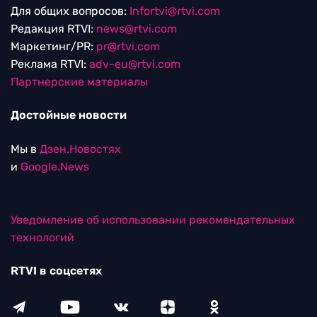
Для общих вопросов:
Infortvi@rtvi.com
Редакция RTVI:
news@rtvi.com
Маркетинг/PR:
pr@rtvi.com
Реклама RTVI:
adv-eu@rtvi.com
Партнерские материалы
Достойные новости
Мы в
Дзен.Новостях
и
Google.News
Уведомление об использовании рекомендательных
технологий
RTVI в соцсетях