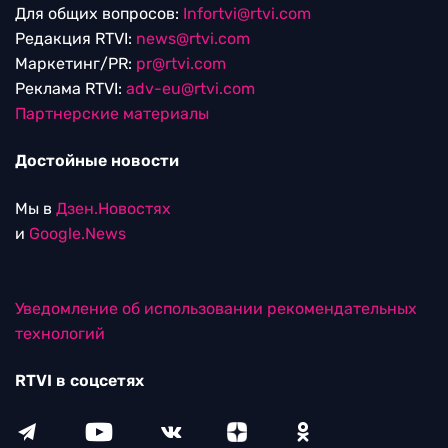
Для общих вопросов:
Infortvi@rtvi.com
Редакция RTVI:
news@rtvi.com
Маркетинг/PR:
pr@rtvi.com
Реклама RTVI:
adv-eu@rtvi.com
Партнерские материалы
Достойные новости
Мы в
Дзен.Новостях
и
Google.News
Уведомление об использовании рекомендательных
технологий
RTVI в соцсетях