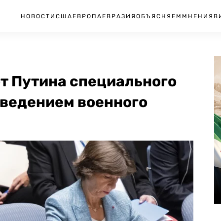
НОВОСТИ
США
ЕВРОПА
ЕВРАЗИЯ
ОБЪЯСНЯЕМ
МНЕНИЯ
В
от Путина специального
введением военного