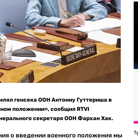
млял генсека ООН Антониу Гуттериша в
нном положении», сообщил RTVI
нерального секретаря ООН Фархан Хак.
Т
ия о введении военного положения мы