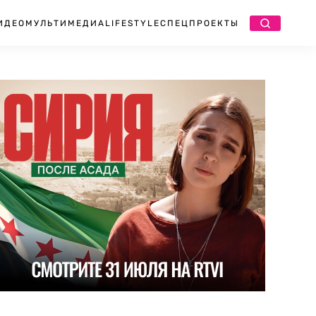
ИДЕО
МУЛЬТИМЕДИА
LIFESTYLE
СПЕЦПРОЕКТЫ