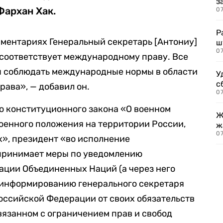
з
Фархан Хак.
07
Р
омментариях Генеральный секретарь [Антониу]
ш
07
 соответствует международному праву. Все
 соблюдать международные нормы в области
У
с
рава», — добавил он.
07
 конституционного закона «О военном
Ж
оенного положения на территории России,
ж
0
х», президент «во исполнение
принимает меры по уведомлению
ации Объединенных Наций (а через него
и информированию генерального секретаря
оссийской Федерации от своих обязательств
язанном с ограничением прав и свобод