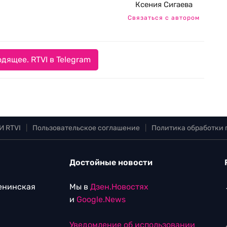
Ксения Сигаева
Связаться с автором
дящее. RTVI в Telegram
И RTVI
|
Пользовательское соглашение
|
Политика обработки
Достойные новости
Ленинская
Мы в
Дзен.Новостях
и
Google.News
Уведомление об использовании