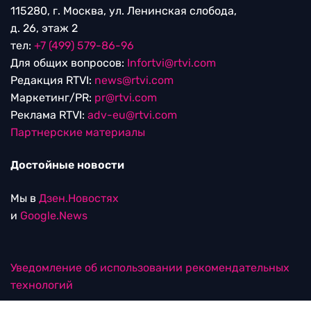
115280, г. Москва, ул. Ленинская слобода,
д. 26, этаж 2
тел:
+7 (499) 579-86-96
Для общих вопросов:
Infortvi@rtvi.com
Редакция RTVI:
news@rtvi.com
Маркетинг/PR:
pr@rtvi.com
Реклама RTVI:
adv-eu@rtvi.com
Партнерские материалы
Достойные новости
Мы в
Дзен.Новостях
и
Google.News
Уведомление об использовании рекомендательных
технологий