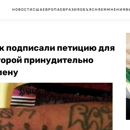
НОВОСТИ
США
ЕВРОПА
ЕВРАЗИЯ
ОБЪЯСНЯЕМ
МНЕНИЯ
В
ек подписали петицию для
торой принудительно
лену