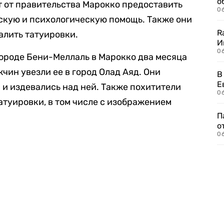
о
т от правительства Марокко предоставить
06
кую и психологическую помощь. Также они
R
алить татуировки.
И
0
городе Бени-Меллаль в Марокко два месяца
жчин увезли ее в город Олад Аяд. Они
В
Е
 и издевались над ней. Также похитители
06
татуировки, в том числе с изображением
П
о
06