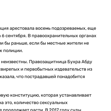
иция арестовала восемь подозреваемых, еще
а 6 сентября. В правоохранительных органах
ли бы раньше, если бы местные жители не
к полиции.
р неизвестны. Правозащитница Бухра Абду
 свирепых и первобытных издевательств из
 сказала, что пострадавшей понадобится
вую конституцию, которая устанавливает
на это, количество сексуальных
е продолжает расти. В 2017 году суды