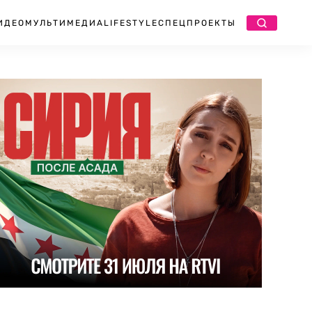
ИДЕО
МУЛЬТИМЕДИА
LIFESTYLE
СПЕЦПРОЕКТЫ