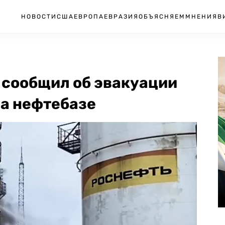
НОВОСТИ
США
ЕВРОПА
ЕВРАЗИЯ
ОБЪЯСНЯЕМ
МНЕНИЯ
В
 сообщил об эвакуации
на нефтебазе