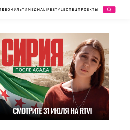
ИДЕО
МУЛЬТИМЕДИА
LIFESTYLE
СПЕЦПРОЕКТЫ