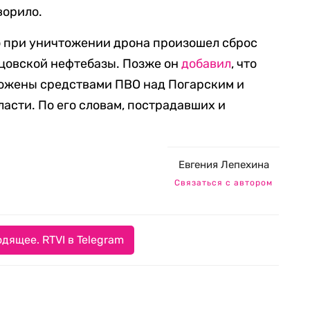
ворило.
о при уничтожении дрона произошел сброс
цовской нефтебазы. Позже он
добавил
, что
ожены средствами ПВО над Погарским и
асти. По его словам, пострадавших и
Евгения Лепехина
Связаться с автором
дящее. RTVI в Telegram