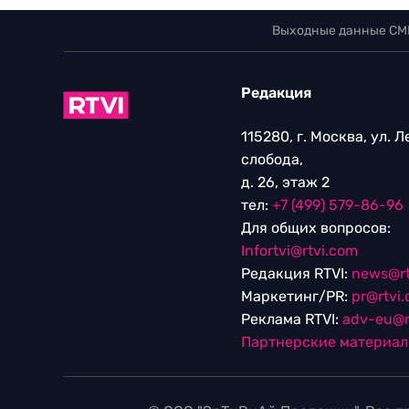
Выходные данные СМ
Редакция
115280, г. Москва, ул. 
слобода,
д. 26, этаж 2
тел:
+7 (499) 579-86-96
Для общих вопросов:
Infortvi@rtvi.com
Редакция RTVI:
news@rt
Маркетинг/PR:
pr@rtvi
Реклама RTVI:
adv-eu@r
Партнерские материа