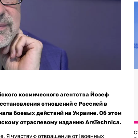
йского космического агентства Йозеф
осстановления отношений с Россией в
чала боевых действий на Украине. Об этом
нскому отраслевому изданию ArsTechnica.
С
ле. Я чувствую отвращение от [военных