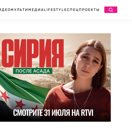
ИДЕО
МУЛЬТИМЕДИА
LIFESTYLE
СПЕЦПРОЕКТЫ