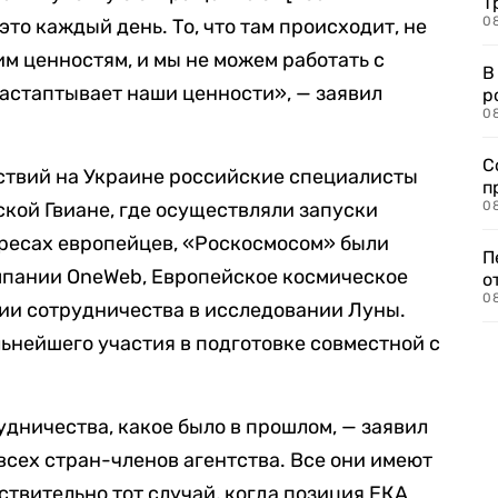
Т
08
это каждый день. То, что там происходит, не
м ценностям, и мы не можем работать с
В
астаптывает наши ценности», — заявил
р
08
С
ствий на Украине российские специалисты
п
кой Гвиане, где осуществляли запуски
08
ересах европейцев, «Роскосмосом» были
П
мпании OneWeb, Европейское космическое
о
08
ии сотрудничества в исследовании Луны.
льнейшего участия в подготовке совместной с
удничества, какое было в прошлом, — заявил
 всех стран-членов агентства. Все они имеют
ствительно тот случай, когда позиция ЕКА