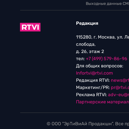
Выходные данные СМ
Редакция
115280, г. Москва, ул. 
слобода,
д. 26, этаж 2
тел:
+7 (499) 579-86-96
Для общих вопросов:
Infortvi@rtvi.com
Редакция RTVI:
news@rt
Маркетинг/PR:
pr@rtvi
Реклама RTVI:
adv-eu@r
Партнерские материа
© ООО "ЭрТиВиАй Продакшн". Все пр