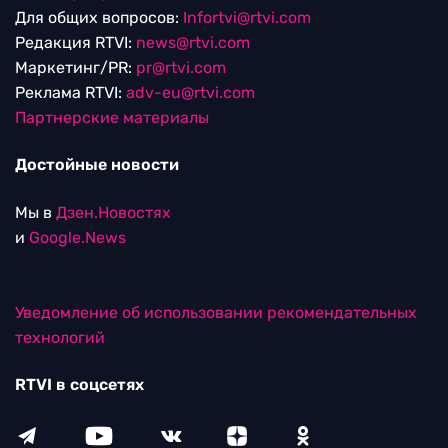
Для общих вопросов:
Infortvi@rtvi.com
Редакция RTVI:
news@rtvi.com
Маркетинг/PR:
pr@rtvi.com
Реклама RTVI:
adv-eu@rtvi.com
Партнерские материалы
Достойные новости
Мы в
Дзен.Новостях
и
Google.News
Уведомление об использовании рекомендательных
технологий
RTVI в соцсетях