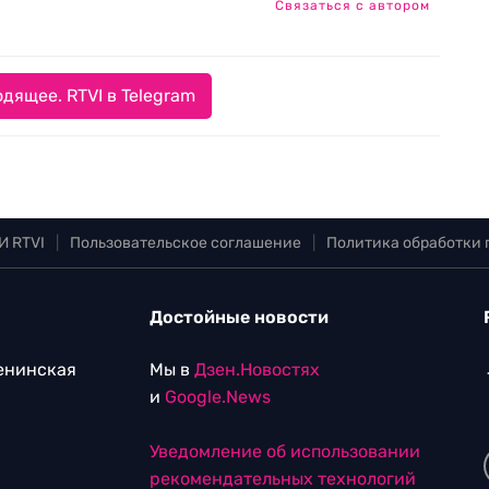
Связаться с автором
дящее. RTVI в Telegram
И RTVI
|
Пользовательское соглашение
|
Политика обработки
Достойные новости
Ленинская
Мы в
Дзен.Новостях
и
Google.News
Уведомление об использовании
рекомендательных технологий