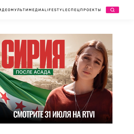
ИДЕО
МУЛЬТИМЕДИА
LIFESTYLE
СПЕЦПРОЕКТЫ