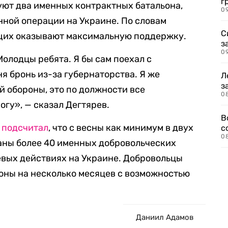
г
руют два именных контрактных батальона,
09
нной операции на Украине. По словам
С
щих оказывают максимальную поддержку.
з
0
олодцы ребята. Я бы сам поехал с
ня бронь из-за губернаторства. Я же
Л
з
 обороны, это по должности все
0
огу», — сказал Дегтярев.
В
»
подсчитал
, что с весны как минимум в двух
с
0
аны более 40 именных добровольческих
евых действиях на Украине. Добровольцы
оны на несколько месяцев с возможностью
Даниил Адамов