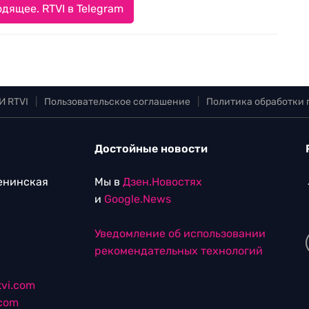
дящее. RTVI в Telegram
И RTVI
|
Пользовательское соглашение
|
Политика обработки
Достойные новости
Ленинская
Мы в
Дзен.Новостях
и
Google.News
Уведомление об использовании
рекомендательных технологий
vi.com
.com