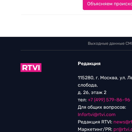
Объясняем происхо
Выходные данные СМ
Редакция
115280, г. Москва, ул. 
слобода,
д. 26, этаж 2
тел:
+7 (499) 579-86-96
Для общих вопросов:
Infortvi@rtvi.com
Редакция RTVI:
news@rt
Маркетинг/PR:
pr@rtvi