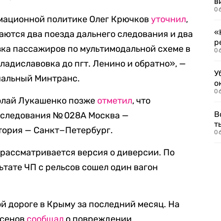
в
06
мационной политике Олег Крючков
уточнил
,
«
аются два поезда дальнего следования и два
р
ка пассажиров по мультимодальной схеме в
06
ладиславовка до пгт. Ленино и обратно», —
У
нальный Минтранс.
о
06
олай Лукашенко позже
отметил
, что
В
 следования № 028А Москва —
т
тория — Санкт−Петербург.
06
о рассматривается версия о диверсии. По
ьтате ЧП с рельсов сошел один вагон
ой дороге в Крыму за последний месяц. На
ксенов
сообщал
о повреждении