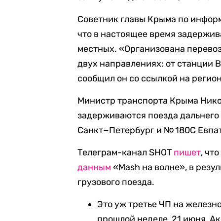
Советник главы Крыма по инфор
что в настоящее время задержив
местных. «Организована перевоз
двух направлениях: от станции В
сообщил он со ссылкой на регио
Министр транспорта Крыма Ник
задерживаются поезда дальнего
Санкт−Петербург и № 180С Евпа
Телеграм-канал SHOT
пишет
, чт
данным
«Mash на волне», в резул
грузового поезда.
Это уж третье ЧП на железн
прошлой неделе, 21 июня, А