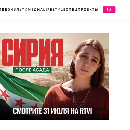
ИДЕО
МУЛЬТИМЕДИА
LIFESTYLE
СПЕЦПРОЕКТЫ