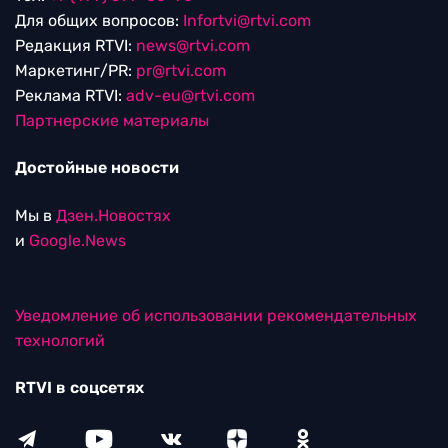
Для общих вопросов:
Infortvi@rtvi.com
Редакция RTVI:
news@rtvi.com
Маркетинг/PR:
pr@rtvi.com
Реклама RTVI:
adv-eu@rtvi.com
Партнерские материалы
Достойные новости
Мы в
Дзен.Новостях
и
Google.News
Уведомление об использовании рекомендательных
технологий
RTVI в соцсетях