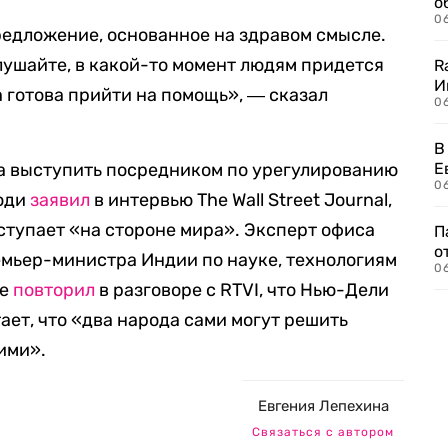
о
06
предложение, основанное на здравом смысле.
лушайте, в какой-то момент людям придется
R
И
а готова прийти на помощь», ― сказал
0
В
ова выступить посредником по урегулированию
Е
06
Моди
заявил
в интервью The Wall Street Journal,
ыступает «на стороне мира». Эксперт офиса
П
о
емьер-министра Индии по науке, технологиям
06
те
повторил
в разговоре с RTVI, что Нью-Дели
тает, что «два народа сами могут решить
ими».
Евгения Лепехина
Связаться с автором