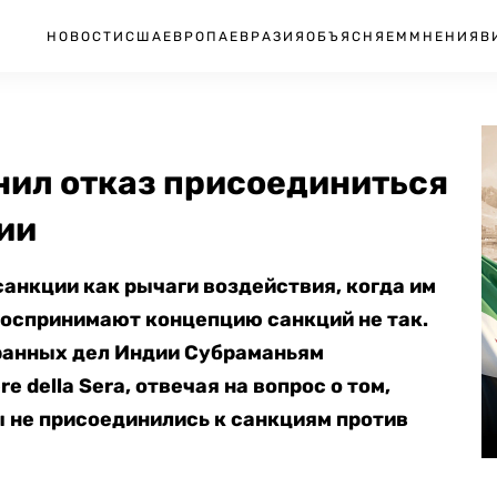
НОВОСТИ
США
ЕВРОПА
ЕВРАЗИЯ
ОБЪЯСНЯЕМ
МНЕНИЯ
В
нил отказ присоединиться
ии
анкции как рычаги воздействия, когда им
 воспринимают концепцию санкций не так.
транных дел Индии Субраманьям
re della Sera, отвечая на вопрос о том,
 не присоединились к санкциям против