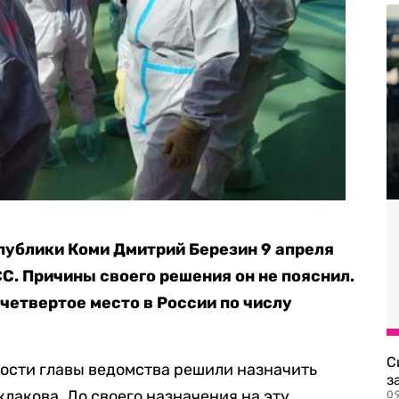
публики Коми Дмитрий Березин 9 апреля
С. Причины своего решения он не пояснил.
четвертое место в России по числу
С
сти главы ведомства решили назначить
з
лакова. До своего назначения на эту
0