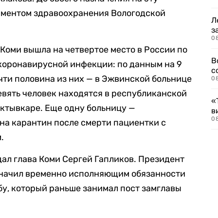
аментом здравоохранения Вологодской
Л
з
0
 Коми вышла на четвертое место в России по
В
коронавирусной инфекции: по данным на 9
с
очти половина из них — в Эжвинской больнице
0
вять человек находятся в республиканской
«
ктывкаре. Еще одну больницу —
в
0
на карантин после смерти пациентки с
.
одал глава Коми Сергей Гапликов. Президент
значил временно исполняющим обязанности
у, который раньше занимал пост замглавы