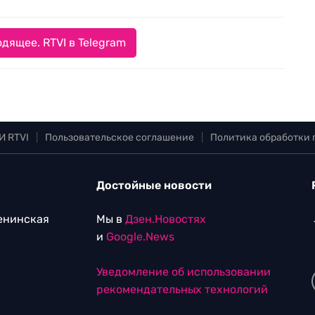
дящее. RTVI в Telegram
И RTVI
|
Пользовательское соглашение
|
Политика обработки
Достойные новости
Ленинская
Мы в
Дзен.Новостях
и
Google.News
Уведомление об использовании
рекомендательных технологий