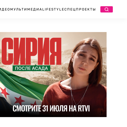
ИДЕО
МУЛЬТИМЕДИА
LIFESTYLE
СПЕЦПРОЕКТЫ