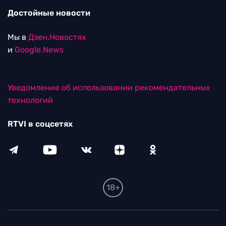
Достойные новости
Мы в
Дзен.Новостях
и
Google.News
Уведомление об использовании рекомендательных
технологий
RTVI в соцсетях
18+