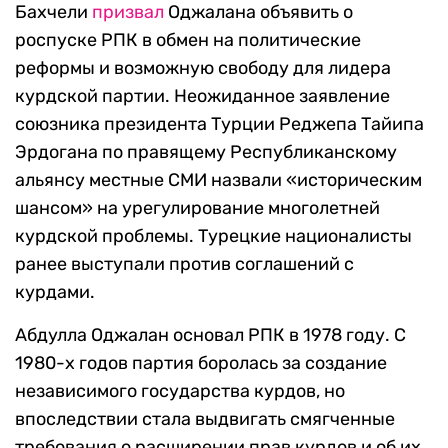
Бахчели
призвал
Оджалана объявить о
роспуске РПК в обмен на политические
реформы и возможную свободу для лидера
курдской партии. Неожиданное заявление
союзника президента Турции Реджепа Тайипа
Эрдогана по правящему Республиканскому
альянсу местные СМИ назвали «историческим
шансом» на урегулирование многолетней
курдской проблемы. Турецкие националисты
ранее выступали против соглашений с
курдами.
Абдулла Оджалан основал РПК в 1978 году. С
1980-х годов партия боролась за создание
независимого государства курдов, но
впоследствии стала выдвигать смягченные
требования о расширении прав курдов и об их