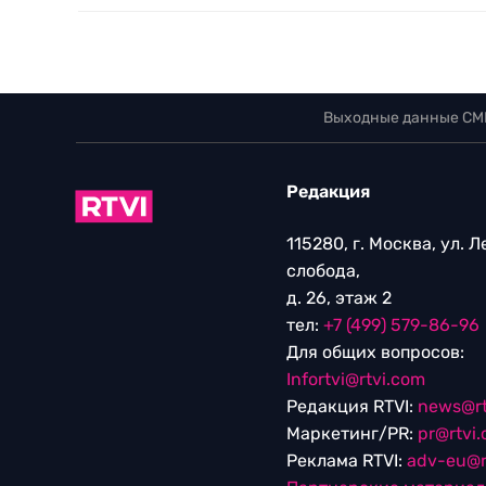
Выходные данные СМ
Редакция
115280, г. Москва, ул. 
слобода,
д. 26, этаж 2
тел:
+7 (499) 579-86-96
Для общих вопросов:
Infortvi@rtvi.com
Редакция RTVI:
news@rt
Маркетинг/PR:
pr@rtvi
Реклама RTVI:
adv-eu@r