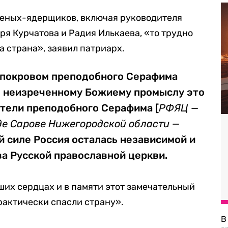
ученых-ядерщиков, включая руководителя
ря Курчатова и Радия Илькаева, «то трудно
а страна», заявил патриарх.
 покровом преподобного Серафима
по неизреченному Божиему промыслу это
ители преподобного Серафима [
РФЯЦ —
е Сарове Нижегородской области —
ой силе Россия осталась независимой и
ва Русской православной церкви.
ших сердцах и в памяти этот замечательный
рактически спасли страну».
В