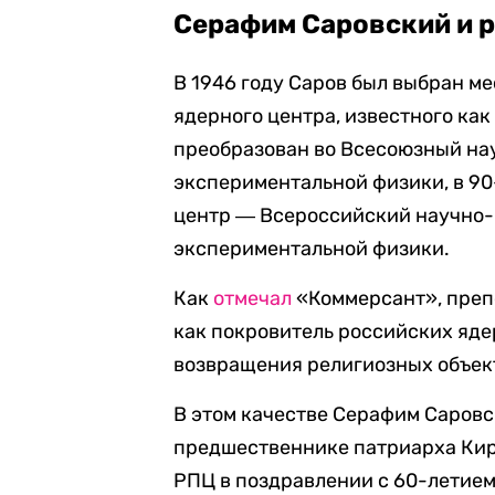
Серафим Саровский и 
В 1946 году Саров был выбран м
ядерного центра, известного как
преобразован во Всесоюзный на
экспериментальной физики, в 9
центр ― Всероссийский научно-
экспериментальной физики.
Как
отмечал
«Коммерсант», преп
как покровитель российских яде
возвращения религиозных объект
В этом качестве Серафим Саровс
предшественнике патриарха Кири
РПЦ в поздравлении с 60-лети