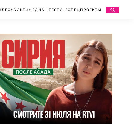
ИДЕО
МУЛЬТИМЕДИА
LIFESTYLE
СПЕЦПРОЕКТЫ