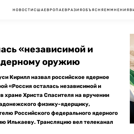
НОВОСТИ
США
ЕВРОПА
ЕВРАЗИЯ
ОБЪЯСНЯЕМ
МНЕНИЯ
В
лась «независимой и
ядерному оружию
уси Кирилл назвал российское ядерное
рой «Россия осталась независимой и
 в храме Христа Спасителя на вручении
Радонежского физику-ядерщику,
телю Российского федерального ядерного
ю Илькаеву. Трансляцию вел телеканал