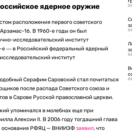
г
российское ядерное оружие
09
С
естом расположения первого советского
з
 Арзамас-16. В 1960-е годы он был
0
учно-исследовательский институт
Л
0-е ― в Российский федеральный ядерный
з
0
исследовательский институт
В
с
одобный Серафим Саровский стал почитаться
0
рщиков после распада Советского союза и
ов в Сарове Русской православной церкви.
кий упоминался в молебнах еще при
лла Алексии II. В 2006 году тогдашний глава
ем основания РФЯЦ — ВНИИЭФ
заявил
, что