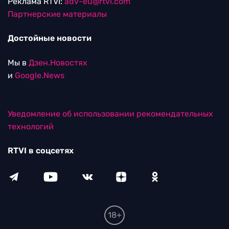
Реклама RTVI:
adv-eu@rtvi.com
Партнерские материалы
Достойные новости
Мы в
Дзен.Новостях
и
Google.News
Уведомление об использовании рекомендательных
технологий
RTVI в соцсетях
18+