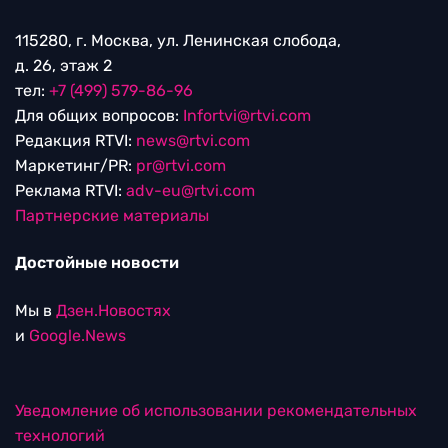
115280, г. Москва, ул. Ленинская слобода,
д. 26, этаж 2
тел:
+7 (499) 579-86-96
Для общих вопросов:
Infortvi@rtvi.com
Редакция RTVI:
news@rtvi.com
Маркетинг/PR:
pr@rtvi.com
Реклама RTVI:
adv-eu@rtvi.com
Партнерские материалы
Достойные новости
Мы в
Дзен.Новостях
и
Google.News
Уведомление об использовании рекомендательных
технологий