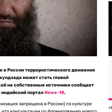
о в России террористического движения
хундзада может стать главой
кой на собственные источники сообщает
 индийский портал
News-18
.
низация запрещена в России) по культуре
«
, что консультации по формированию нового