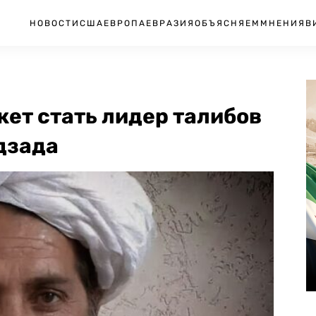
НОВОСТИ
США
ЕВРОПА
ЕВРАЗИЯ
ОБЪЯСНЯЕМ
МНЕНИЯ
В
ет стать лидер талибов
дзада