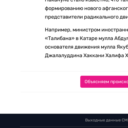
формированию нового афганског
представители радикального дв
Например, министром иностранн
«Талибана» в Катаре мулла Абду
основателя движения мулла Якуб
Джалалуддина Хаккани Халифа Х
Объясняем происхо
Выходные данные СМ