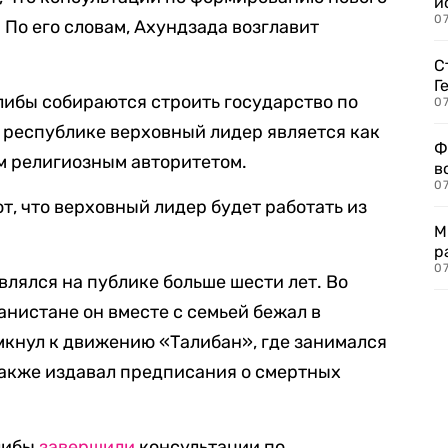
и
0
 По его словам, Ахундзада возглавит
С
Г
либы собираются строить государство по
07
й республике верховный лидер является как
Ф
им религиозным авторитетом.
в
07
, что верховный лидер будет работать из
М
р
07
влялся на публике больше шести лет. Во
анистане он вместе с семьей бежал в
мкнул к движению «Талибан», где занимался
также издавал предписания о смертных
алибы
завершили
консультации по