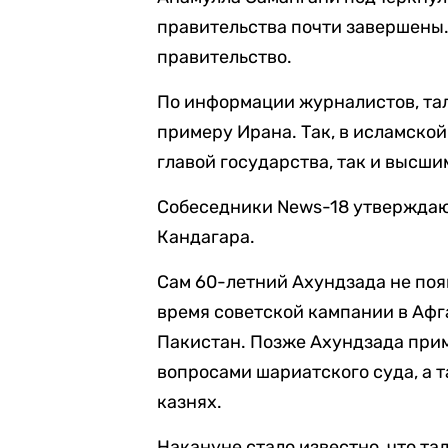
правительства почти завершены.
правительство.
По информации журналистов, та
примеру Ирана. Так, в исламско
главой государства, так и высш
Собеседники News-18 утверждают
Кандагара.
Сам 60-летний Ахундзада не поя
время советской кампании в Афг
Пакистан. Позже Ахундзада при
вопросами шариатского суда, а 
казнях.
Накануне стало известно, что т