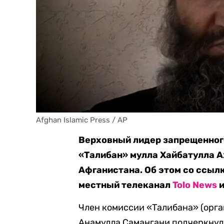
Afghan Islamic Press / AP
Верховный лидер запрещенног
«Талибан» мулла Хайбатулла А
Афганистана. Об этом со ссыл
местный телеканал
Tolo News
и
Член комиссии «Талибана» (орга
Анамулла Самангани подчеркнул