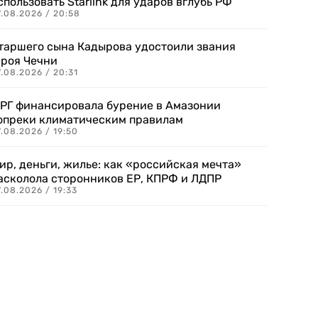
спользовать Starlink для ударов вглубь РФ
7.08.2026 / 20:58
таршего сына Кадырова удостоили звания
ероя Чечни
.08.2026 / 20:31
РГ финансировала бурение в Амазонии
опреки климатическим правилам
.08.2026 / 19:50
ир, деньги, жилье: как «российская мечта»
асколола сторонников ЕР, КПРФ и ЛДПР
.08.2026 / 19:33