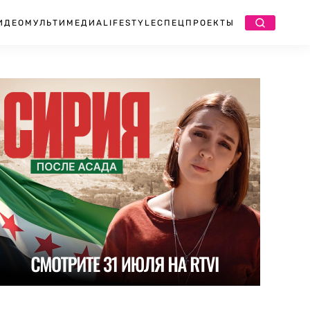
ИДЕО
МУЛЬТИМЕДИА
LIFESTYLE
СПЕЦПРОЕКТЫ