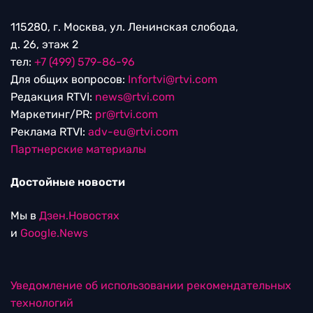
115280, г. Москва, ул. Ленинская слобода,
д. 26, этаж 2
тел:
+7 (499) 579-86-96
Для общих вопросов:
Infortvi@rtvi.com
Редакция RTVI:
news@rtvi.com
Маркетинг/PR:
pr@rtvi.com
Реклама RTVI:
adv-eu@rtvi.com
Партнерские материалы
Достойные новости
Мы в
Дзен.Новостях
и
Google.News
Уведомление об использовании рекомендательных
технологий