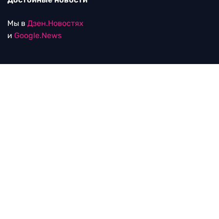
Мы в
Дзен.Новостях
и
Google.News
Уведомление об использовании рекомендательных
технологий
RTVI в соцсетях
18+
© ООО "ЭрТиВиАй Продакшн". Все права защищены.