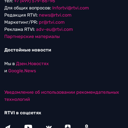
тел:
+7 (499) 579-86-96
Для общих вопросов:
Infortvi@rtvi.com
Редакция RTVI:
news@rtvi.com
Маркетинг/PR:
pr@rtvi.com
Реклама RTVI:
adv-eu@rtvi.com
Партнерские материалы
Достойные новости
Мы в
Дзен.Новостях
и
Google.News
Уведомление об использовании рекомендательных
технологий
RTVI в соцсетях