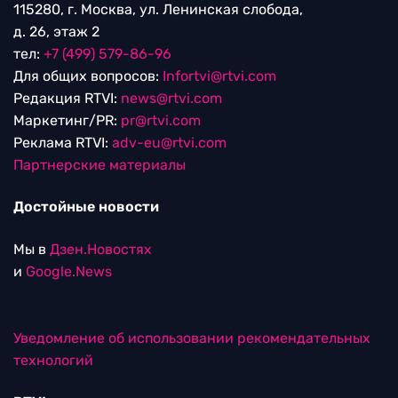
115280, г. Москва, ул. Ленинская слобода,
д. 26, этаж 2
тел:
+7 (499) 579-86-96
Для общих вопросов:
Infortvi@rtvi.com
Редакция RTVI:
news@rtvi.com
Маркетинг/PR:
pr@rtvi.com
Реклама RTVI:
adv-eu@rtvi.com
Партнерские материалы
Достойные новости
Мы в
Дзен.Новостях
и
Google.News
Уведомление об использовании рекомендательных
технологий