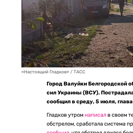
«Настоящий Гладков» / ТАСС
Город Валуйки Белгородской о
сил Украины (ВСУ). Пострадал
сообщил в среду, 5 июля, глав
Гладков утром
написал
в своем т
обстрелом, сработала система п
сообщил
, что обстрел длился бол