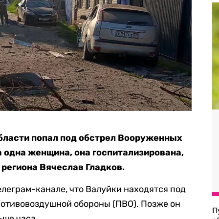
бласти попал под обстрел Вооруженных
а одна женщина, она госпитализирована,
а региона Вячеслав Гладков.
елеграм-канале, что Валуйки находятся под
ротивовоздушной обороны (ПВО). Позже он
П
ьше часа.