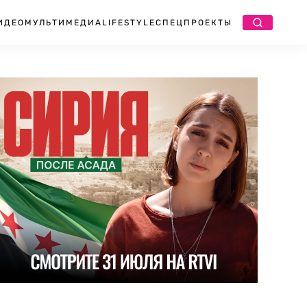
ИДЕО
МУЛЬТИМЕДИА
LIFESTYLE
СПЕЦПРОЕКТЫ