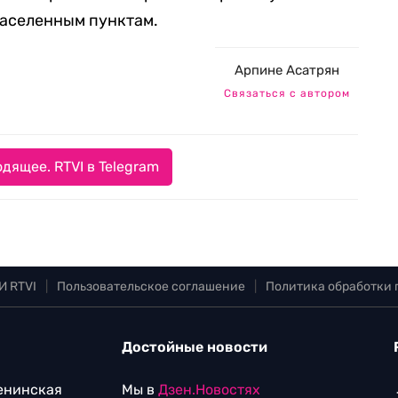
населенным пунктам.
Арпине Асатрян
Связаться с автором
дящее. RTVI в Telegram
И RTVI
|
Пользовательское соглашение
|
Политика обработки
Достойные новости
Ленинская
Мы в
Дзен.Новостях