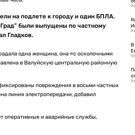
о
06
ели на подлете к городу и один БПЛА.
R
“Град” были выпущены по частному
И
0
ал Гладков.
В
Е
традала одна женщина, она «с осколочными
06
тавлена в Валуйскую центральную районную
П
о
06
фиксированы повреждения в восьми частных
на линия электропередачи, добавил
ают оперативные и аварийные службы,