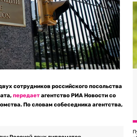
двух сотрудников российского посольства
рата,
передает
агентство РИА Новости со
омства. По словам собеседника агентства,
П
лку Россией двух дипломатов