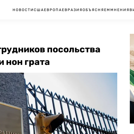
НОВОСТИ
США
ЕВРОПА
ЕВРАЗИЯ
ОБЪЯСНЯЕМ
МНЕНИЯ
В
трудников посольства
 нон грата