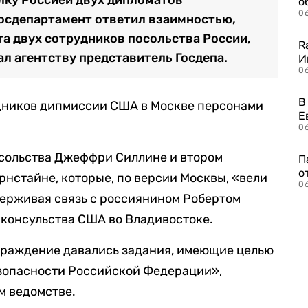
о
06
осдепартамент ответил взаимностью,
та двух сотрудников посольства России,
R
ал агентству представитель Госдепа.
И
0
В
дников дипмиссии США в Москве персонами
Е
06
осольства Джеффри Силлине и втором
П
о
рнстайне, которые, по версии Москвы, «вели
06
держивая связь с россиянином Робертом
консульства США во Владивостоке.
граждение давались задания, имеющие целью
зопасности Российской Федерации»,
м ведомстве.