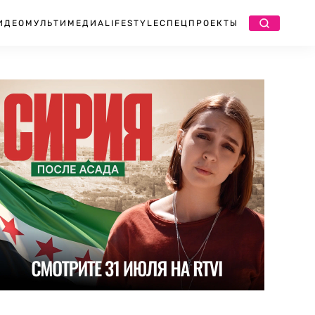
ИДЕО
МУЛЬТИМЕДИА
LIFESTYLE
СПЕЦПРОЕКТЫ