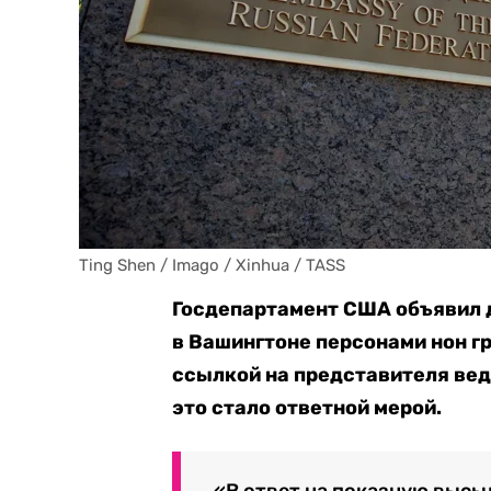
Ting Shen / Imago / Xinhua / TASS
Госдепартамент США объявил 
в Вашингтоне персонами нон г
ссылкой на представителя вед
это стало ответной мерой.
«В ответ на показную высы