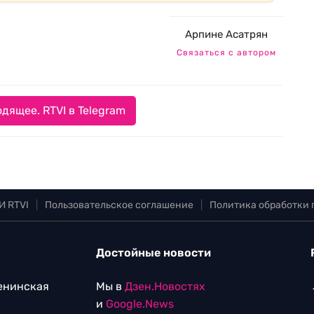
Арпине Асатрян
Связаться с автором
дящее. RTVI в Telegram
И RTVI
|
Пользовательское соглашение
|
Политика обработки
Достойные новости
Ленинская
Мы в
Дзен.Новостях
и
Google.News