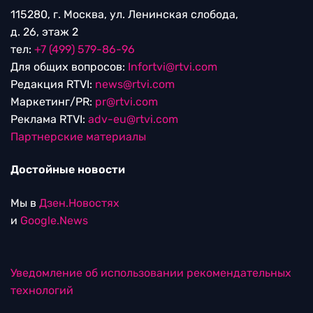
115280, г. Москва, ул. Ленинская слобода,
д. 26, этаж 2
тел:
+7 (499) 579-86-96
Для общих вопросов:
Infortvi@rtvi.com
Редакция RTVI:
news@rtvi.com
Маркетинг/PR:
pr@rtvi.com
Реклама RTVI:
adv-eu@rtvi.com
Партнерские материалы
Достойные новости
Мы в
Дзен.Новостях
и
Google.News
Уведомление об использовании рекомендательных
технологий