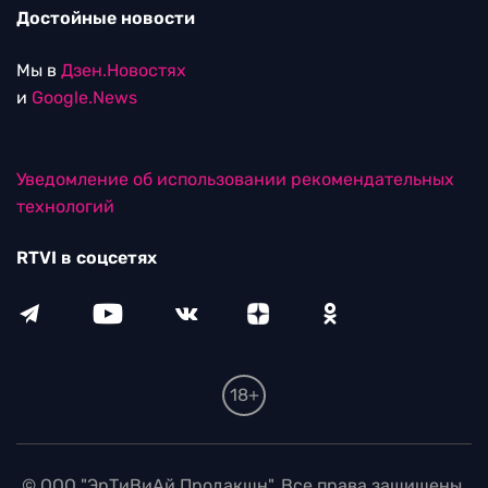
Достойные новости
Мы в
Дзен.Новостях
и
Google.News
Уведомление об использовании рекомендательных
технологий
RTVI в соцсетях
18+
© ООО "ЭрТиВиАй Продакшн". Все права защищены.