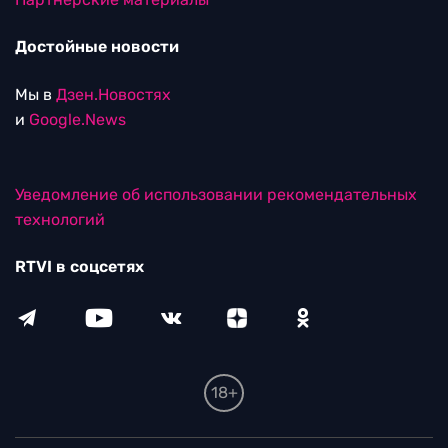
Достойные новости
Мы в
Дзен.Новостях
и
Google.News
Уведомление об использовании рекомендательных
технологий
RTVI в соцсетях
18+