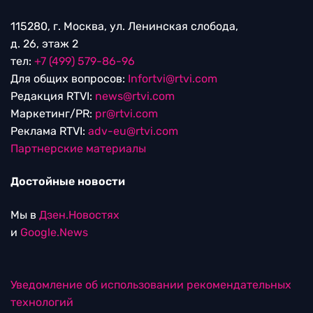
115280, г. Москва, ул. Ленинская слобода,
д. 26, этаж 2
тел:
+7 (499) 579-86-96
Для общих вопросов:
Infortvi@rtvi.com
Редакция RTVI:
news@rtvi.com
Маркетинг/PR:
pr@rtvi.com
Реклама RTVI:
adv-eu@rtvi.com
Партнерские материалы
Достойные новости
Мы в
Дзен.Новостях
и
Google.News
Уведомление об использовании рекомендательных
технологий