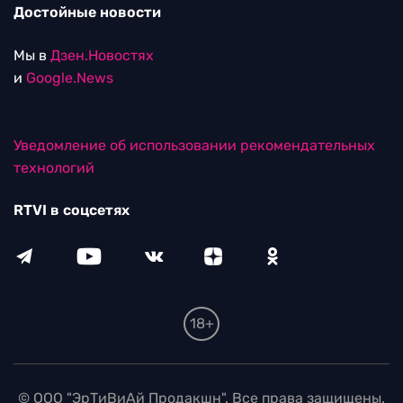
Достойные новости
Мы в
Дзен.Новостях
и
Google.News
Уведомление об использовании рекомендательных
технологий
RTVI в соцсетях
18+
© ООО "ЭрТиВиАй Продакшн". Все права защищены.