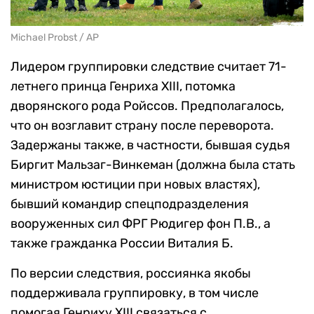
Michael Probst / AP
Лидером группировки следствие считает 71-
летнего принца Генриха XIII, потомка
дворянского рода Ройссов. Предполагалось,
что он возглавит страну после переворота.
Задержаны также, в частности, бывшая судья
Биргит Мальзаг-Винкеман (должна была стать
министром юстиции при новых властях),
бывший командир спецподразделения
вооруженных сил ФРГ Рюдигер фон П.В., а
также гражданка России Виталия Б.
По версии следствия, россиянка якобы
поддерживала группировку, в том числе
помогая Генриху XIII связаться с