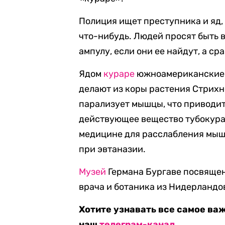
Полиция ищет преступника и яд, 
что-нибудь. Людей просят быть в
ампулу, если они ее найдут, а с
Ядом
кураре
южноамериканские п
делают из коры растения Стрихно
парализует мышцы, что приводит
действующее вещество тубокурар
медицине для расслабления мыш
при эвтаназии.
Музей
Германа Бургаве посвящен
врача и ботаника из Нидерландо
Хотите узнавать все самое ва
наш
телеграм-канал
.