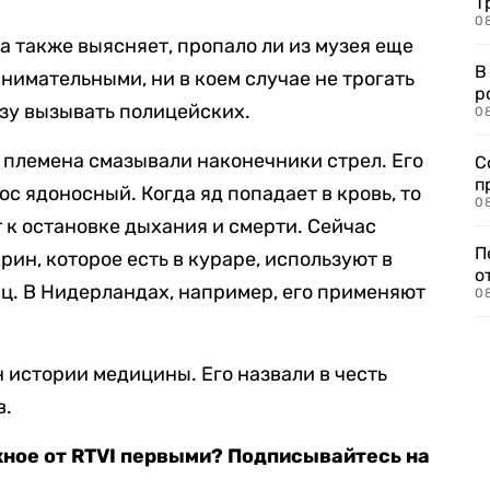
Т
08
а также выясняет, пропало ли из музея еще
В
нимательными, ни в коем случае не трогать
р
разу вызывать полицейских.
08
лемена смазывали наконечники стрел. Его
С
п
с ядоносный. Когда яд попадает в кровь, то
08
 к остановке дыхания и смерти. Сейчас
П
ин, которое есть в кураре, используют в
о
ц. В Нидерландах, например, его применяют
08
 истории медицины. Его назвали в честь
в.
жное от RTVI первыми? Подписывайтесь на