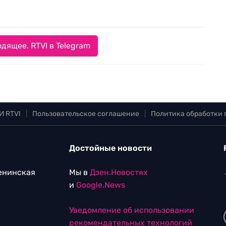
дящее. RTVI в Telegram
И RTVI
|
Пользовательское соглашение
|
Политика обработки
Достойные новости
Ленинская
Мы в
Дзен.Новостях
и
Google.News
Уведомление об использовании
рекомендательных технологий