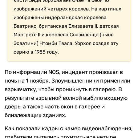
кисти Энди Уорхола включает в себя 16
изображений четырех королев. На картинах
изображены нидерландская королева
Беатрикс, британская Елизавета II, датская
Маргрете II и королева Свазиленда (ныне
Эсватини) Нтомби Твала. Уорхол создал эту
серию в 1985 году.
По информации NOS, инцидент произошел в
ночь на 1 ноября. Злоумышленники применили
взрывчатку, чтобы проникнуть в галерею. В
результате взрывной волной выбило входную
дверь, а также часть окон в галерее и
близлежащих зданиях.
Как показали кадры с камер видеонаблюдения,
грабители пытались похитить все четыре