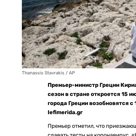
Thanassis Stavrakis / AP
Премьер-министр Греции Кириа
сезон в стране откроется 15 и
города Греции возобновятся с 
Iefimerida.gr
Премьер отметил, что приезжаю
сдавать тесты на коронавирус. «