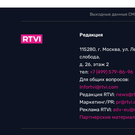
Выходные данные СМ
Редакция
115280, г. Москва, ул. 
слобода,
д. 26, этаж 2
тел:
+7 (499) 579-86-96
Для общих вопросов:
Infortvi@rtvi.com
Редакция RTVI:
news@rt
Маркетинг/PR:
pr@rtvi
Реклама RTVI:
adv-eu@r
Партнерские материа