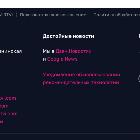
И RTVI
|
Пользовательское соглашение
|
Политика обработки
Достойные новости
Ленинская
Мы в
Дзен.Новостях
и
Google.News
Уведомление об использовании
рекомендательных технологий
vi.com
.com
tvi.com
лы