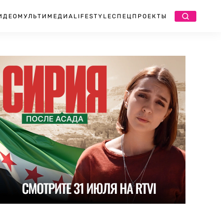
ИДЕО
МУЛЬТИМЕДИА
LIFESTYLE
СПЕЦПРОЕКТЫ