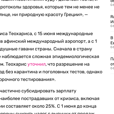
о
06
ротоколы здоровья, которые тем не менее не
лнце, ни природную красоту Греции», —
R
И
0
иса Теохариса, с 15 июня международные
В
 в афинский международный аэропорт, а с 1
Е
06
здушные гавани страны. Сначала в страну
 не наблюдается сложная эпидемиологическая
П
ом. Теохарис
уточнил
, что разрешение на
о
06
зд без карантина и поголовных тестов, однако
орочного тестирования».
частично субсидировать зарплату
 наиболее пострадавших от кризиса, включая
ии составляет около 25%. С 1 июня до конца
мерены снизить налог с выручки от продаж