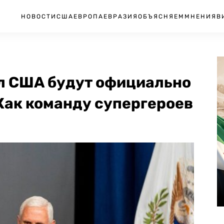
НОВОСТИ
США
ЕВРОПА
ЕВРАЗИЯ
ОБЪЯСНЯЕМ
МНЕНИЯ
В
л США будут официально
Как команду супергероев