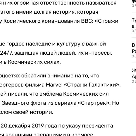
ф
ля них огромная ответственность называться
0
 этого имени долгая история, которая
Т
зу Космического командования ВВС: «Стражи
в
08
е гордое наследие и культуру с важной
В
Р
24/7, защищая людей людей, их интересы,
08
и в Космических силах.
Ж
 соцсетях обратили внимание на то, что
А
0
ергероев фильма Marvel «Стражи Галактики».
ей писали, что эмблема Космических сил
 Звездного флота из сериала «Стартрек». Но
олом своей истории.
20 декабря 2019 года по указу президента
ся военными операциями в космосе.