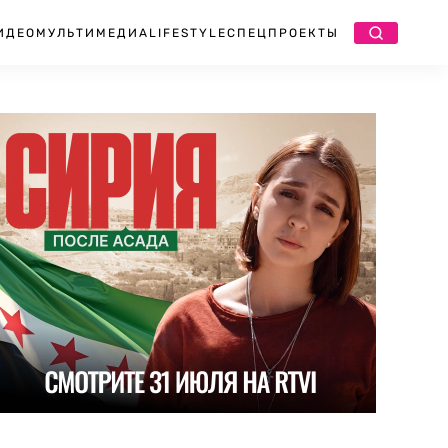
ИДЕО
МУЛЬТИМЕДИА
LIFESTYLE
СПЕЦПРОЕКТЫ