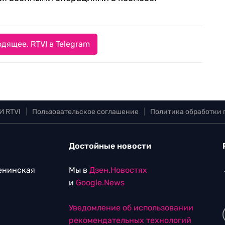
дящее. RTVI в Telegram
И RTVI
|
Пользовательское соглашение
|
Политика обработки
Достойные новости
Ленинская
Мы в
Дзен.Новостях
и
Google.News
Уведомление об использовании
рекомендательных технологий