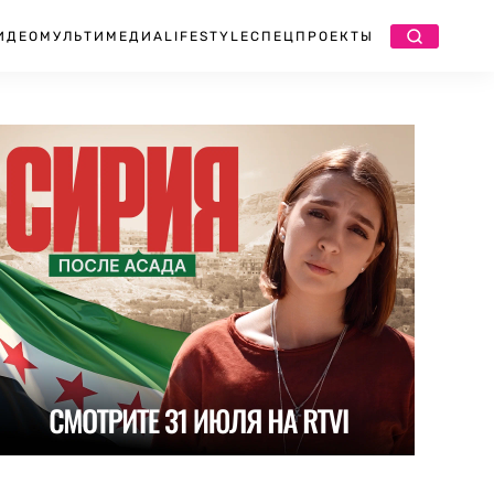
ИДЕО
МУЛЬТИМЕДИА
LIFESTYLE
СПЕЦПРОЕКТЫ