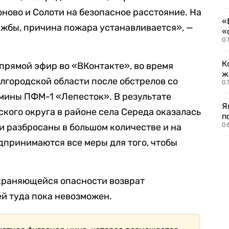
оново и Солоти на безопасное расстояние. На
«
ужбы, причина пожара устанавливается», —
«
07
К
 прямой эфир во «ВКонтакте», во время
ж
Белгородской области после обстрелов со
0
мины ПФМ-1 «Лепесток». В результате
Я
кого округа в районе села Середа оказалась
п
0
 разбросаны в большом количестве и на
дпринимаются все меры для того, чтобы
охраняющейся опасности возврат
й туда пока невозможен.