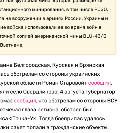
отная фугасная мина, которая размещается
станционного минирования, в том числе РСЗО.
ла на вооружении в армиях России, Украины и
ие войска использовали ее во время войн в
 точной копией американской мины BLU-43/B
 Вьетнаме.
раине Белгородская, Курская и Брянская
ась обстрелам со стороны украинских
 Курской области Роман Старовойт
сообщил
,
яли село Свердликово. 4 августа губернатор
гомаз
сообщил
, что обстрелам со стороны ВСУ
отмечал глава региона, обстрел был
кса «Точка-У». Тогда боеприпас удалось
олки ракет попали в гражданские объекты.