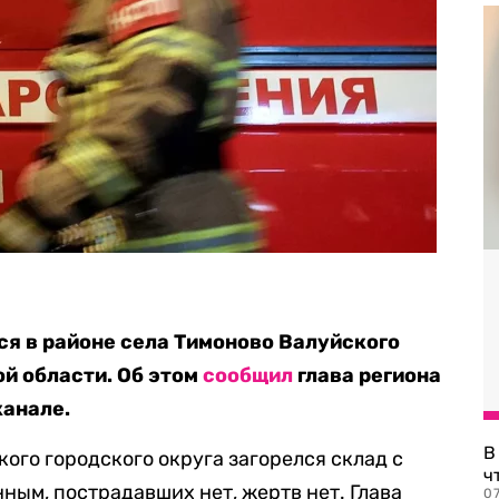
ся в районе села Тимоново Валуйского
ой области. Об этом
сообщил
глава региона
канале.
В
ого городского округа загорелся склад с
ч
ным, пострадавших нет, жертв нет. Глава
07