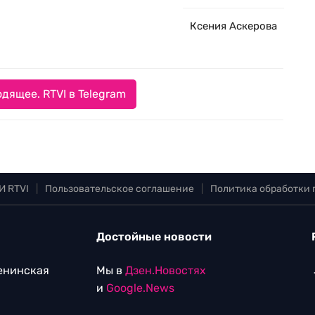
Ксения Аскерова
дящее. RTVI в Telegram
И RTVI
|
Пользовательское соглашение
|
Политика обработки
Достойные новости
Ленинская
Мы в
Дзен.Новостях
и
Google.News