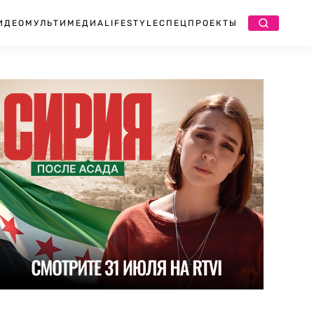
ИДЕО
МУЛЬТИМЕДИА
LIFESTYLE
СПЕЦПРОЕКТЫ