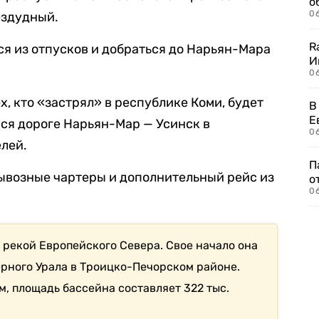
о
06
ездудный.
R
ся из отпусков и добраться до Нарьян-Мара
И
0
ех, кто «застрял» в республике Коми, будет
В
Е
ся дороге Нарьян-Мар — Усинск в
06
лей.
П
ывозные чартеры и дополнительный рейс из
о
06
 рекой Европейского Севера. Свое начало она
ерного Урала в Троицко-Печорском районе.
, площадь бассейна составляет 322 тыс.