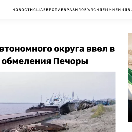
НОВОСТИ
США
ЕВРОПА
ЕВРАЗИЯ
ОБЪЯСНЯЕМ
МНЕНИЯ
В
втономного округа ввел в
а обмеления Печоры