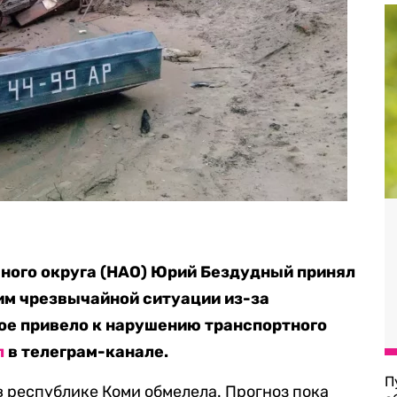
ного округа (НАО) Юрий Бездудный принял
им чрезвычайной ситуации из-за
ое привело к нарушению транспортного
л
в телеграм-канале.
П
в республике Коми обмелела. Прогноз пока