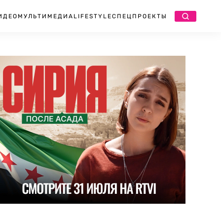
ИДЕО
МУЛЬТИМЕДИА
LIFESTYLE
СПЕЦПРОЕКТЫ