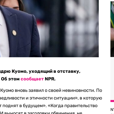
дрю Куомо, уходящий в отставку,
 Об этом
сообщает
NPR.
Куомо вновь заявил о своей невиновности. По
ведливости и этичности ситуации», в которую
т поднят в будущем». «Когда правительство
N
И выносят в заголовки обвинения, не