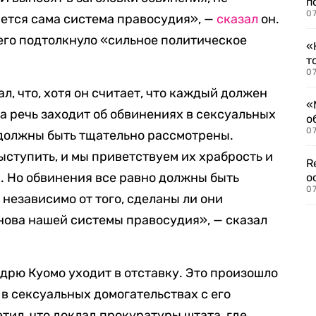
п
07
ется сама система правосудия», —
сказал
он.
 его подтолкнуло «сильное политическое
«
т
07
л, что, хотя он считает, что каждый должен
«
а речь заходит об обвинениях в сексуальных
о
07
 должны быть тщательно рассмотрены.
ыступить, и мы приветствуем их храбрость и
R
. Но обвинения все равно должны быть
о
07
независимо от того, сделаны ли они
нова нашей системы правосудия», — сказал
Эндрю Куомо уходит в отставку. Это произошло
в сексуальных домогательствах с его
тил, что доклад прокуратуры штата, где