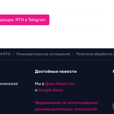
дящее. RTVI в Telegram
И RTVI
|
Пользовательское соглашение
|
Политика обработки
Достойные новости
Ленинская
Мы в
Дзен.Новостях
и
Google.News
Уведомление об использовании
рекомендательных технологий