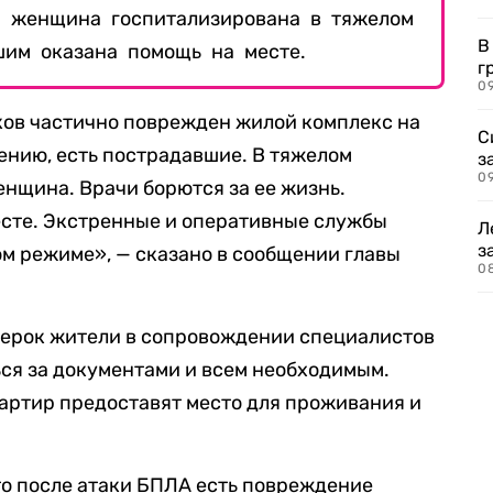
: женщина госпитализирована в тяжелом
В
шим оказана помощь на месте.
г
09
ков частично поврежден жилой комплекс на
С
ению, есть пострадавшие. В тяжелом
з
0
нщина. Врачи борются за ее жизнь.
есте. Экстренные и оперативные службы
Л
з
м режиме», — сказано в сообщении главы
0
верок жители в сопровождении специалистов
ся за документами и всем необходимым.
артир предоставят место для проживания и
что после атаки БПЛА есть повреждение