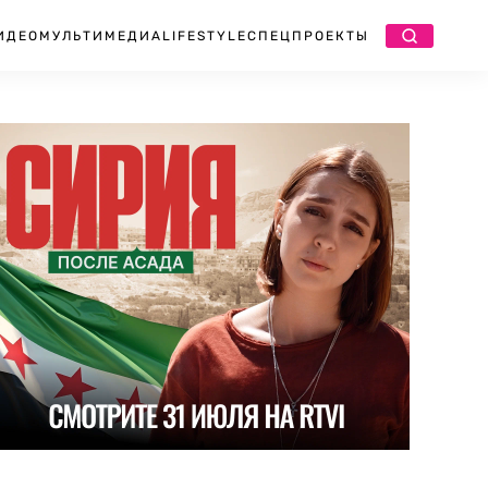
ИДЕО
МУЛЬТИМЕДИА
LIFESTYLE
СПЕЦПРОЕКТЫ