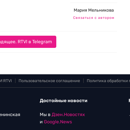
Мария Мельникова
Связаться с автором
дящее. RTVI в Telegram
И RTVI
|
Пользовательское соглашение
|
Политика обработки
Достойные новости
Ленинская
Мы в
Дзен.Новостях
и
Google.News