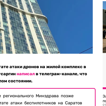
ате атаки дронов на жилой комплекс в
усаргин
написал
в телеграм-канале, что
лом состоянии.
е регионального Минздрава позже
З
п
тате атаки беспилотников на Саратов
0