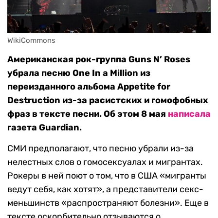
WikiCommons
Американская рок-группа Guns N’ Roses
убрала песню One In a Million из
переизданного альбома Appetite for
Destruction из-за расистских и гомофобных
фраз в тексте песни. Об этом 8 мая
написала
газета Guardian.
СМИ предполагают, что песню убрали из-за
нелестных слов о гомосексуалах и мигрантах.
Рокеры в ней поют о том, что в США «мигранты
ведут себя, как хотят», а представители секс-
меньшинств «распространяют болезни». Еще в
тексте оскорбительно отзываются о