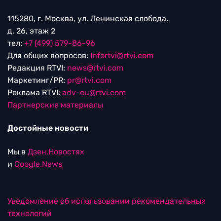
115280, г. Москва, ул. Ленинская слобода,
д. 26, этаж 2
тел:
+7 (499) 579-86-96
Для общих вопросов:
Infortvi@rtvi.com
Редакция RTVI:
news@rtvi.com
Маркетинг/PR:
pr@rtvi.com
Реклама RTVI:
adv-eu@rtvi.com
Партнерские материалы
Достойные новости
Мы в
Дзен.Новостях
и
Google.News
Уведомление об использовании рекомендательных
технологий