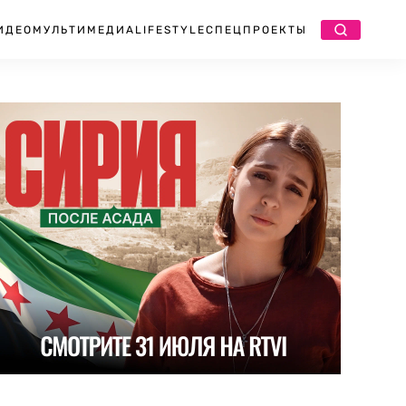
ИДЕО
МУЛЬТИМЕДИА
LIFESTYLE
СПЕЦПРОЕКТЫ