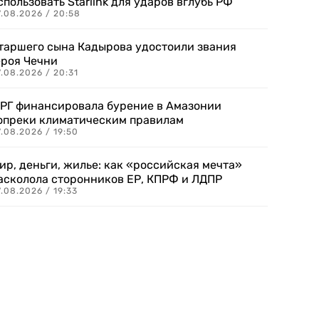
спользовать Starlink для ударов вглубь РФ
7.08.2026 / 20:58
таршего сына Кадырова удостоили звания
ероя Чечни
.08.2026 / 20:31
РГ финансировала бурение в Амазонии
опреки климатическим правилам
.08.2026 / 19:50
ир, деньги, жилье: как «российская мечта»
асколола сторонников ЕР, КПРФ и ЛДПР
.08.2026 / 19:33