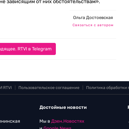
 не зависящим от них обстоятельствам».
Ольга Достоевская
Связаться с автором
дящее. RTVI в Telegram
И RTVI
|
Пользовательское соглашение
|
Политика обработки
Достойные новости
Ленинская
Мы в
Дзен.Новостях
и
Google.News