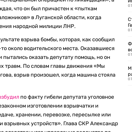
и
0
ждая, что он был причастен к «пыткам
ложников» в Луганской области, когда
С
Г
ления народной милиции ЛНР.
07
ультате взрыва бомбы, которая, как сообщил
Ф
-то около водительского места. Оказавшиеся
в
07
 пытались оказать депутату помощь, но он
ых травм. По словам главы движения «Мы
М
р
гова, взрыв произошел, когда машина стояла
07
озбудил
по факту гибели депутата уголовное
незаконном изготовлении взрывчатки и
даче, хранении, перевозке, пересылке или
и взрывных устройств». Глава СКР Александр