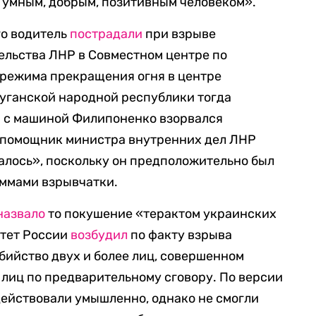
 умным, добрым, позитивным человеком».
го водитель
пострадали
при взрыве
ельства ЛНР в Совместном центре по
 режима прекращения огня в центре
уганской народной республики тогда
м с машиной Филипоненко взорвался
ял помощник министра внутренних дел ЛНР
талось», поскольку он предположительно был
аммами взрывчатки.
назвало
то покушение «терактом украинских
итет России
возбудил
по факту взрыва
бийство двух и более лиц, совершенном
лиц по предварительному сговору. По версии
действовали умышленно, однако не смогли