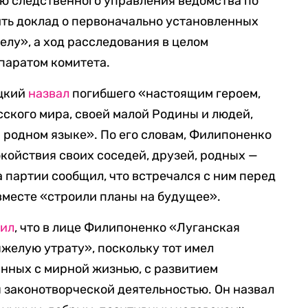
ю следственного управления ведомства по
ть доклад о первоначально установленных
елу», а ход расследования в целом
паратом комитета.
цкий
назвал
погибшего «настоящим героем,
сского мира, своей малой Родины и людей,
 родном языке». По его словам, Филипоненко
койствия своих соседей, друзей, родных —
 партии сообщил, что встречался с ним перед
вместе «строили планы на будущее».
вил
, что в лице Филипоненко «Луганская
желую утрату», поскольку тот имел
анных с мирной жизнью, с развитием
я законотворческой деятельностью. Он назвал