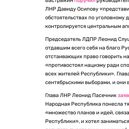
Бастрыкин
поручил
руководител
ЛНР Давиду Осипову «представи
обстоятельствах по уголовному д
контролируется центральным ап
Председатель ЛДПР Леонид Слу
отдавшим всего себя на благо Ру
отстаивающих право говорить на
«противостоял нацизму ради спо
всех жителей Республики». Глава
сентябрьскими выборами, и они 
Глава ЛНР Леонид Пасечник
зая
Народная Республика понесла тя
«множество планов и идей, связ
Республики», и хотел заниматьс