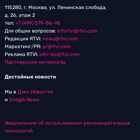
115280, г. Москва, ул. Ленинская слобода,
д. 26, этаж 2
тел:
+7 (499) 579-86-96
Для общих вопросов:
Infortvi@rtvi.com
Редакция RTVI:
news@rtvi.com
Маркетинг/PR:
pr@rtvi.com
Реклама RTVI:
adv-eu@rtvi.com
Партнерские материалы
Достойные новости
Мы в
Дзен.Новостях
и
Google.News
Уведомление об использовании рекомендательных
технологий