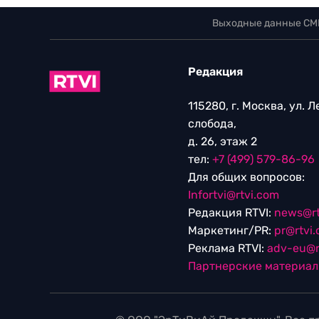
Выходные данные СМ
Редакция
115280, г. Москва, ул. 
слобода,
д. 26, этаж 2
тел:
+7 (499) 579-86-96
Для общих вопросов:
Infortvi@rtvi.com
Редакция RTVI:
news@rt
Маркетинг/PR:
pr@rtvi
Реклама RTVI:
adv-eu@r
Партнерские материа