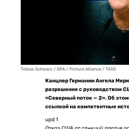
Tobias Schwarz / DPA / Picture Alliance / TASS
Канцлер Германии Ангела Мерк
разрешения с руководством С
«Северный поток — 2». Об этом
ссылкой на компетентные ист
upd 1
Отказ США от санкций против о