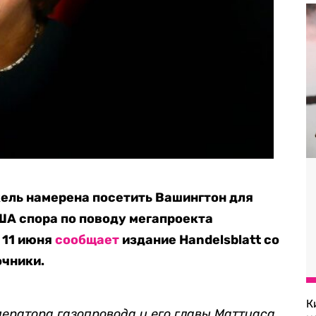
ель намерена посетить Вашингтон для
ША спора по поводу мегапроекта
 11 июня
сообщает
издание Handelsblatt со
очники.
К
ператора газопровода и его главы Маттиаса