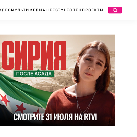
ИДЕО
МУЛЬТИМЕДИА
LIFESTYLE
СПЕЦПРОЕКТЫ