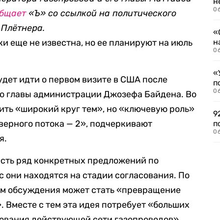
н
06
общает
«Ъ» со ссылкой на политического
 Плётнера.
«
ки еще не известна, но ее планируют на июль
н
06
«
будет идти о первом визите в США после
п
0
о главы администрации Джозефа Байдена. Во
ить «широкий круг тем», но «ключевую роль»
9
верного потока — 2», подчеркивают
п
0
я.
 есть ряд конкретных предложений по
с они находятся на стадии согласования. По
том обсуждения может стать «превращение
. Вместе с тем эта идея потребует «больших
ования действующей сети газопроводов».