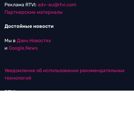
Реклама RTVI:
adv-eu@rtvi.com
Партнерские материалы
Достойные новости
Мы в
Дзен.Новостях
и
Google.News
Уведомление об использовании рекомендательных
технологий
RTVI в соцсетях
18+