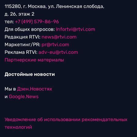
115280, г. Москва, ул. Ленинская слобода,
д. 26, этаж 2
тел:
+7 (499) 579-86-96
Для общих вопросов:
Infortvi@rtvi.com
Редакция RTVI:
news@rtvi.com
Маркетинг/PR:
pr@rtvi.com
Реклама RTVI:
adv-eu@rtvi.com
Партнерские материалы
Достойные новости
Мы в
Дзен.Новостях
и
Google.News
Уведомление об использовании рекомендательных
технологий