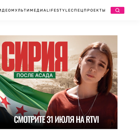
ИДЕО
МУЛЬТИМЕДИА
LIFESTYLE
СПЕЦПРОЕКТЫ