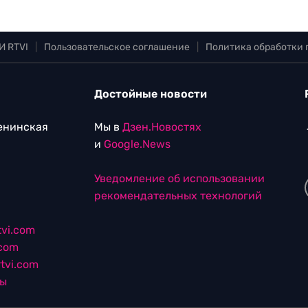
И RTVI
|
Пользовательское соглашение
|
Политика обработки
Достойные новости
Ленинская
Мы в
Дзен.Новостях
и
Google.News
Уведомление об использовании
рекомендательных технологий
vi.com
.com
tvi.com
лы