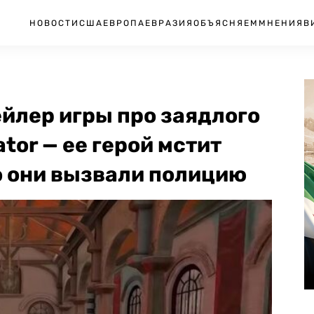
НОВОСТИ
США
ЕВРОПА
ЕВРАЗИЯ
ОБЪЯСНЯЕМ
МНЕНИЯ
В
йлер игры про заядлого
tor — ее герой мстит
то они вызвали полицию