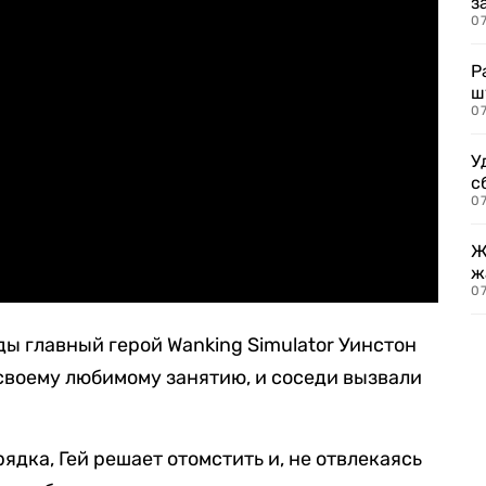
з
07
Р
ш
07
У
с
07
Ж
ж
0
ы главный герой Wanking Simulator Уинстон
своему любимому занятию, и соседи вызвали
дка, Гей решает отомстить и, не отвлекаясь