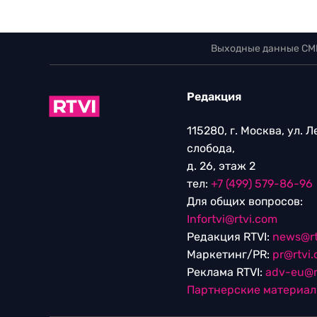
Выходные данные СМ
Редакция
115280, г. Москва, ул. 
слобода,
д. 26, этаж 2
тел:
+7 (499) 579-86-96
Для общих вопросов:
Infortvi@rtvi.com
Редакция RTVI:
news@rt
Маркетинг/PR:
pr@rtvi
Реклама RTVI:
adv-eu@r
Партнерские материа