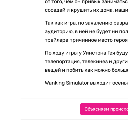
от того, чем он привык заниматьс
соседей и крушить их дома, маш
Так как игра, по заявлению разр
аудиторию, в ней не будет ни по
трейлере причинное место героя
По ходу игры у Уинстона Гея буд
телепортация, телекинез и друг
вещей и побить как можно больше
Wanking Simulator выходит осень
Объясняем происхо