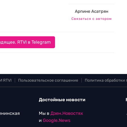
Арпине Асатрян
Связаться с автором
дящее. RTVI в Telegram
И RTVI
|
Пользовательское соглашение
|
Политика обработки
Достойные новости
Ленинская
Мы в
Дзен.Новостях
и
Google.News