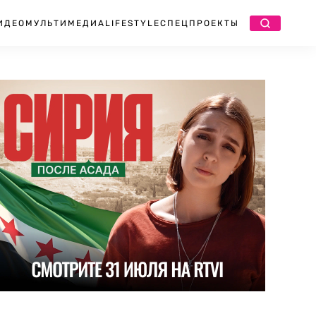
ИДЕО
МУЛЬТИМЕДИА
LIFESTYLE
СПЕЦПРОЕКТЫ