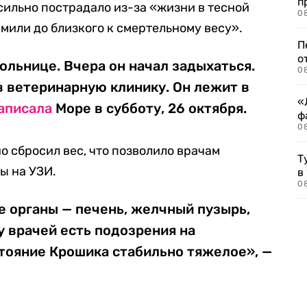
п
 сильно пострадало из-за «жизни в тесной
08
рмили до близкого к смертельному весу».
П
о
ольнице. Вчера он начал задыхаться.
08
в ветеринарную клинику. Он лежит в
«
аписала
Море в субботу, 26 октября.
ф
0
о сбросил вес, что позволило врачам
Т
ы на УЗИ.
в
08
е органы — печень, желчный пузырь,
у врачей есть подозрения на
тояние Крошика стабильно тяжелое», —