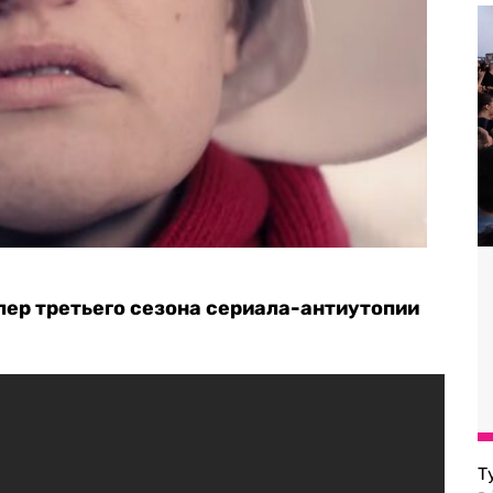
лер третьего сезона сериала-антиутопии
Т