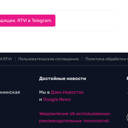
дящее. RTVI в Telegram
И RTVI
|
Пользовательское соглашение
|
Политика обработки
Достойные новости
Ленинская
Мы в
Дзен.Новостях
и
Google.News
Уведомление об использовании
рекомендательных технологий