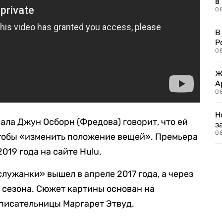
в
08
В
Р
08
Ж
А
0
Н
ала Джун Осборн (Фредова) говорит, что ей
з
08
тобы «изменить положение вещей». Премьера
019 года на сайте Hulu.
лужанки» вышел в апреле 2017 года, а через
о сезона. Сюжет картины основан на
писательницы Маргарет Этвуд.