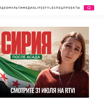
ИДЕО
МУЛЬТИМЕДИА
LIFESTYLE
СПЕЦПРОЕКТЫ