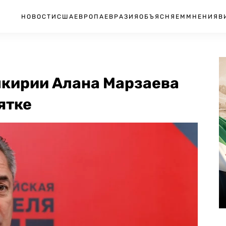
НОВОСТИ
США
ЕВРОПА
ЕВРАЗИЯ
ОБЪЯСНЯЕМ
МНЕНИЯ
В
шкирии Алана Марзаева
ятке