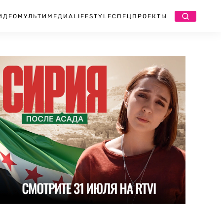
ИДЕО
МУЛЬТИМЕДИА
LIFESTYLE
СПЕЦПРОЕКТЫ