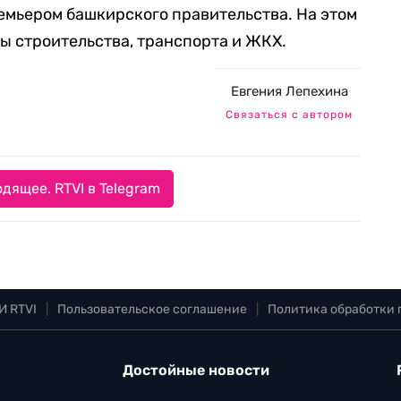
емьером башкирского правительства. На этом
ы строительства, транспорта и ЖКХ.
Евгения Лепехина
Связаться с автором
дящее. RTVI в Telegram
И RTVI
|
Пользовательское соглашение
|
Политика обработки
Достойные новости