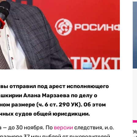
вы отправил под арест исполняющего
шкирии Алана Марзаева по делу о
ом размере (ч. 6 ст. 290 УК). Об этом
чных судов общей юрисдикции.
 — до 30 ноября. По
версии
следствия, и.о.
У
 размере 37 млн рублей от руководителей