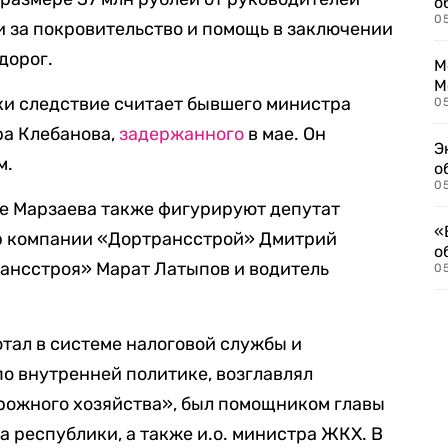
о
0
 за покровительство и помощь в заключении
дорог.
М
М
ки следствие считает бывшего министра
05
а Клебанова,
задержанного
в мае. Он
Э
м.
о
05
е Марзаева также фигурируют депутат
«
р компании «Дортрансстрой» Дмитрий
о
рансстроя» Марат Латыпов и водитель
05
отал в системе налоговой службы и
о внутренней политике, возглавлял
рожного хозяйства», был помощником главы
 республики, а также и.о. министра ЖКХ. В