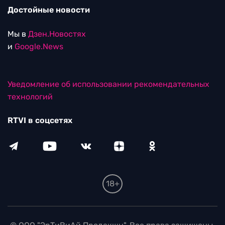
Достойные новости
Мы в
Дзен.Новостях
и
Google.News
Уведомление об использовании рекомендательных
технологий
RTVI в соцсетях
18+