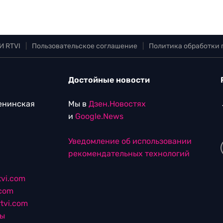
И RTVI
|
Пользовательское соглашение
|
Политика обработки
Достойные новости
Ленинская
Мы в
Дзен.Новостях
и
Google.News
Уведомление об использовании
рекомендательных технологий
vi.com
.com
tvi.com
лы