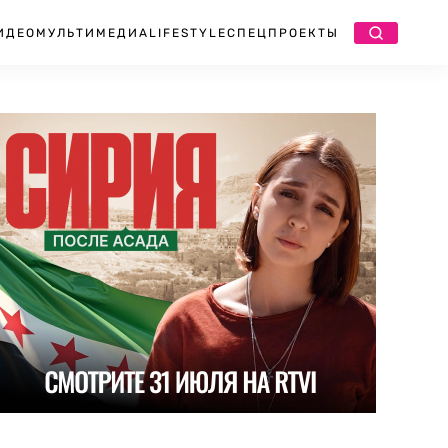
ИДЕО
МУЛЬТИМЕДИА
LIFESTYLE
СПЕЦПРОЕКТЫ