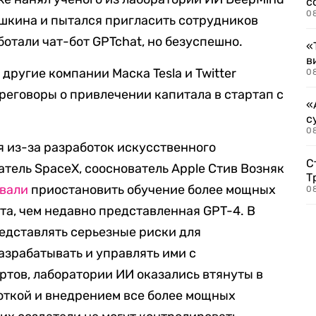
с
0
шкина и пытался пригласить сотрудников
отали чат-бот GPTchat, но безуспешно.
«
в
другие компании Маска Tesla и Twitter
0
реговоры о привлечении капитала в стартап с
«
с
08
 из-за разработок искусственного
С
атель SpaceX, сооснователь Apple Стив Возняк
Т
вали
приостановить обучение более мощных
08
та, чем недавно представленная GPT-4. В
редставлять серьезные риски для
азрабатывать и управлять ими с
ртов, лаборатории ИИ оказались втянуты в
откой и внедрением все более мощных