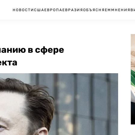
НОВОСТИ
США
ЕВРОПА
ЕВРАЗИЯ
ОБЪЯСНЯЕМ
МНЕНИЯ
В
панию в сфере
екта