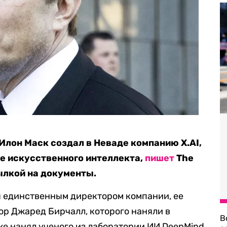
лон Маск создал в Неваде компанию X.AI,
ре искусственного интеллекта,
пишет
The
сылкой на документы.
я единственным директором компании, ее
р Джаред Бирчалл, которого наняли в
В
е нанял ученого из лаборатории ИИ DeepMind