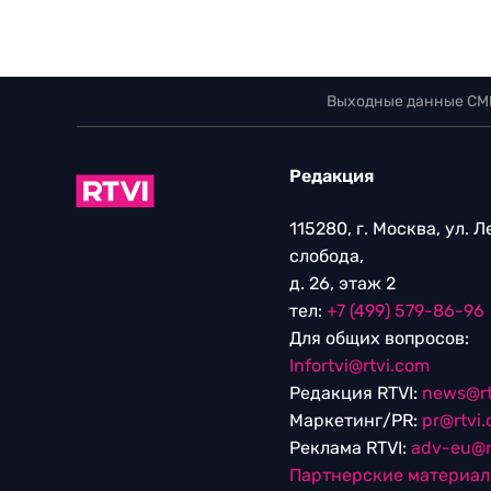
Выходные данные СМ
Редакция
115280, г. Москва, ул. 
слобода,
д. 26, этаж 2
тел:
+7 (499) 579-86-96
Для общих вопросов:
Infortvi@rtvi.com
Редакция RTVI:
news@rt
Маркетинг/PR:
pr@rtvi
Реклама RTVI:
adv-eu@r
Партнерские материа