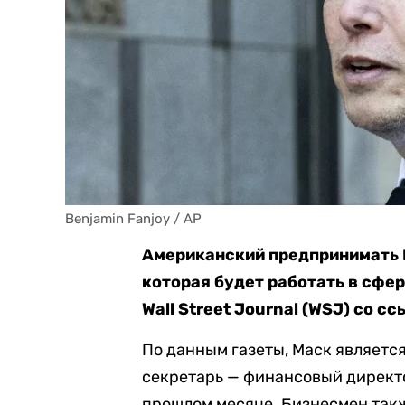
Benjamin Fanjoy / AP
Американский предпринимать И
которая будет работать в сфе
Wall Street Journal (WSJ) со с
По данным газеты, Маск являетс
секретарь — финансовый директо
прошлом месяце. Бизнесмен такж