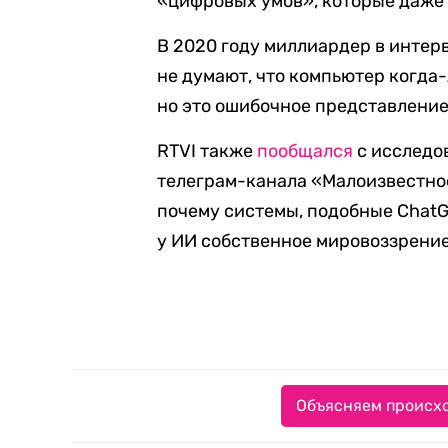
«цифровых умов», которые даже 
В 2020 году миллиардер в интерв
не думают, что компьютер когда-
но это ошибочное представление
RTVI также
пообщался
с исследо
телеграм-канала «Малоизвестное
почему системы, подобные ChatGP
у ИИ собственное мировоззрение
Объясняем происхо